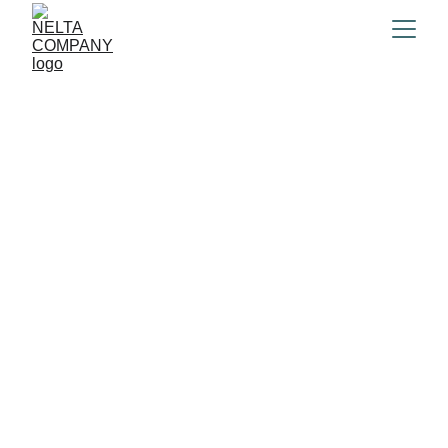
NELTA TEAM 
COMPANY
Innovación y pasión en cada proyecto.