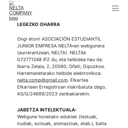
LEGEZKO OHARRA
Ongi etorri ASOCIACIÓN ESTUDIANTIL 
JUNIOR EMPRESA NELTAren webgunera 
(aurrerantzean, NELTA). NELTAk 
G72771348 IFZ du, eta helbidea hau da: 
Ibarra Zelaia, 2, 20560, Oñati, Gipuzkoa. 
Harremanetarako helbide elektronikoa: 
nelta.comp@gmail.com
. Elkartea 
Elkarteen Erregistroan inskribatuta dago, 
AS/G/24689/2023 zenbakiarekin.
JABETZA INTELEKTUALA:
Webgune honetako edukiak (testuak, 
irudiak, soinuak, animazioak, etab.), baita 