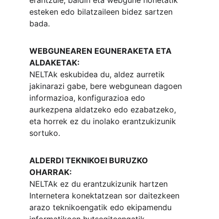
erantzule, baldin eta webgune honetatik 
esteken edo bilatzaileen bidez sartzen 
bada.
WEBGUNEAREN EGUNERAKETA ETA 
ALDAKETAK:
NELTAk eskubidea du, aldez aurretik 
jakinarazi gabe, bere webgunean dagoen 
informazioa, konfigurazioa edo 
aurkezpena aldatzeko edo ezabatzeko, 
eta horrek ez du inolako erantzukizunik 
sortuko.
ALDERDI TEKNIKOEI BURUZKO 
OHARRAK:
NELTAk ez du erantzukizunik hartzen 
Internetera konektatzean sor daitezkeen 
arazo teknikoengatik edo ekipamendu 