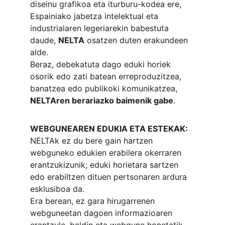
diseinu grafikoa eta iturburu-kodea ere, 
Espainiako jabetza intelektual eta 
industrialaren legeriarekin babestuta 
daude, 
NELTA
 osatzen duten erakundeen 
alde.
Beraz, debekatuta dago eduki horiek 
osorik edo zati batean erreproduzitzea, 
banatzea edo publikoki komunikatzea, 
NELTAren berariazko baimenik gabe
.
WEBGUNEAREN EDUKIA ETA ESTEKAK:
NELTAk ez du bere gain hartzen 
webguneko edukien erabilera okerraren 
erantzukizunik; eduki horietara sartzen 
edo erabiltzen dituen pertsonaren ardura 
esklusiboa da.
Era berean, ez gara hirugarrenen 
webguneetan dagoen informazioaren 