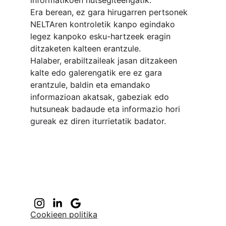
informatikoen hutsegiteengatik.
Era berean, ez gara hirugarren pertsonek 
NELTAren kontroletik kanpo egindako 
legez kanpoko esku-hartzeek eragin 
ditzaketen kalteen erantzule.
Halaber, erabiltzaileak jasan ditzakeen 
kalte edo galerengatik ere ez gara 
erantzule, baldin eta emandako 
informazioan akatsak, gabeziak edo 
hutsuneak badaude eta informazio hori 
gureak ez diren iturrietatik badator.
Cookieen politika